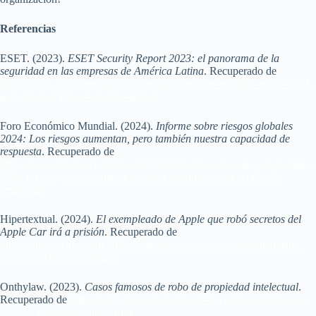
Referencias
ESET. (2023).
ESET Security Report 2023: el panorama de la
seguridad en las empresas de América Latina
. Recuperado de
https://www.welivesecurity.com/es/informes/eset-security-report-2023-
seguridad-empresas-america-latina/
Foro Económico Mundial. (2024).
Informe sobre riesgos globales
2024: Los riesgos aumentan, pero también nuestra capacidad de
respuesta
. Recuperado de
https://es.weforum.org/stories/2024/01/informe-sobre-riesgos-globales-
2024-los-riesgos-aumentan-pero-tambien-nuestra-capacidad-de-
respuesta/
Hipertextual. (2024).
El exempleado de Apple que robó secretos del
Apple Car irá a prisión
. Recuperado de
h
ttps://hipertextual.com/2024/02/apple-car-exempleado-sentenciado-
robar-secretos-comerciales
Onthylaw. (2023).
Casos famosos de robo de propiedad intelectual
.
Recuperado de
https://onthylaw.com/es/fraude-mayor/casos-famosos-
de-robo-propiedad-intelectual/