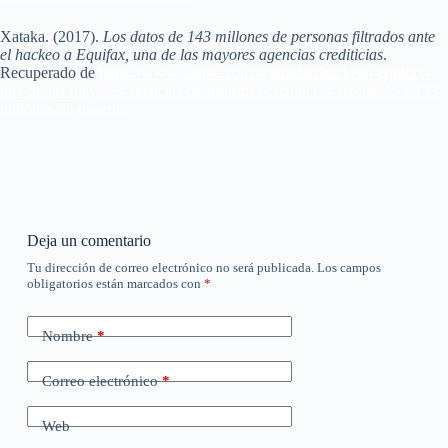
Xataka. (2017).
Los datos de 143 millones de personas filtrados ante
el hackeo a Equifax, una de las mayores agencias crediticias
.
Recuperado de
https://www.xataka.com/seguridad/hackean-equifax-
una-de-las-mayores-agencias-de-informes-crediticios-afectando-a-143-
millones-de-usuarios
Deja un comentario
Tu dirección de correo electrónico no será publicada.
Los campos
A
obligatorios están marcados con
*
l
t
e
Nombre
*
r
n
a
Correo electrónico
*
t
i
Web
v