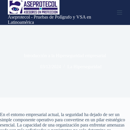
S
a
l
Aseprotecol - Pruebas de Polígrafo y VSA en
t
Latinoamérica
a
r
a
l
c
o
Introducción a la Hiperseguridad empresarial
n
t
03/12/2024
La Hiperseguridad
e
n
i
d
o
En el entorno empresarial actual, la seguridad ha dejado de ser un
simple componente operativo para convertirse en un pilar estratégico
esencial. La capacidad de una organización para enfrentar amenazas