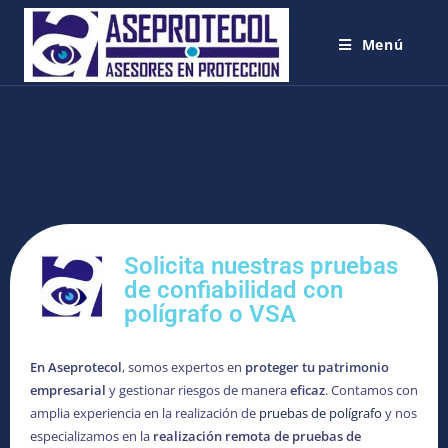
Menú
Solicita nuestras pruebas
de confiabilidad con
polígrafo o VSA
En Aseprotecol
, somos expertos en
proteger tu patrimonio
empresarial
y gestionar riesgos de manera
eficaz
. Contamos con
amplia experiencia en la realización de
pruebas de polígrafo
y nos
especializamos en la
realización remota de pruebas de